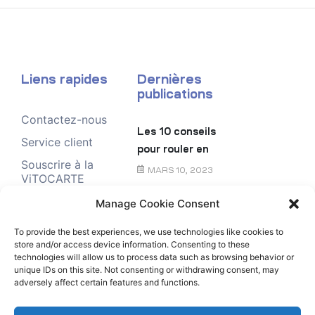
Liens rapides
Dernières
publications
Contactez-nous
Les 10 conseils
Service client
pour rouler en
Souscrire à la
toute sécurité
MARS 10, 2023
ViTOCARTE
Demande de
Manage Cookie Consent
Le chèque
renseignement
énergie
To provide the best experiences, we use technologies like cookies to
store and/or access device information. Consenting to these
FÉVRIER 6, 2023
technologies will allow us to process data such as browsing behavior or
unique IDs on this site. Not consenting or withdrawing consent, may
adversely affect certain features and functions.