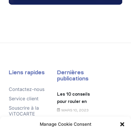
Liens rapides
Dernières
publications
Contactez-nous
Les 10 conseils
Service client
pour rouler en
Souscrire à la
toute sécurité
MARS 10, 2023
ViTOCARTE
Demande de
Manage Cookie Consent
Le chèque
renseignement