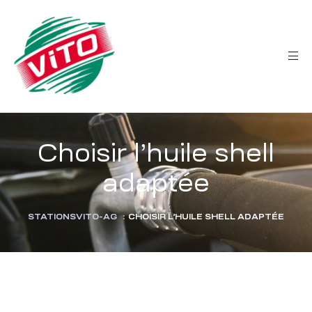
tée
Choisir l’huile shell
adaptée
STATIONSVITO-AG
:
CHOISIR L’HUILE SHELL ADAPTÉE