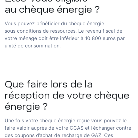
au
c
hèque énergi
e
?
Vous pouvez bénéficier du
c
hèque énergie
sou
s
conditions de ressources.
Le
revenu
fiscal de
votre ménage doit être inférieur à 10 800 euros par
unité de consommation.
Que faire lors de la
réception de
v
otre chèque
énergi
e
?
Une fois
v
otre chèque énergie reçue vous pouvez le
fair
e
valoir auprès de votre CCAS et l’échanger contre
des coupons d’achat de recharge de GAZ.
Ces