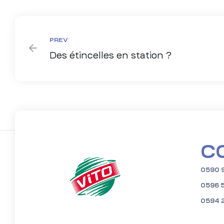
PREV
Des étincelles en station ?
C
0590 
0596 
0594 