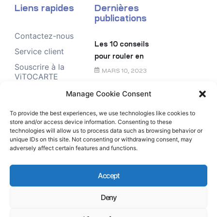
Liens rapides
Dernières
publications
Contactez-nous
Les 10 conseils
Service client
pour rouler en
Souscrire à la
toute sécurité
MARS 10, 2023
ViTOCARTE
Demande de
Manage Cookie Consent
Le chèque
renseignement
énergie
To provide the best experiences, we use technologies like cookies to
store and/or access device information. Consenting to these
FÉVRIER 6, 2023
technologies will allow us to process data such as browsing behavior or
unique IDs on this site. Not consenting or withdrawing consent, may
adversely affect certain features and functions.
Accept
Deny
Copyright © Rubis Antilles-Guyane All Rights
Reserved.