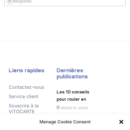
Liens rapides
Dernières
publications
Contactez-nous
Les 10 conseils
Service client
pour rouler en
Souscrire à la
toute sécurité
MARS 10, 2023
ViTOCARTE
Demande de
Manage Cookie Consent
Le chèque
renseignement