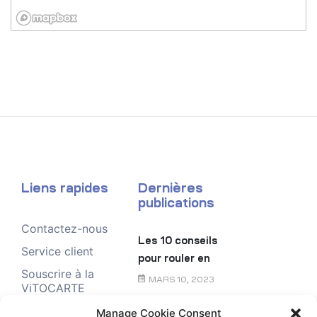
Liens rapides
Dernières
publications
Contactez-nous
Les 10 conseils
Service client
pour rouler en
Souscrire à la
toute sécurité
MARS 10, 2023
ViTOCARTE
Demande de
Manage Cookie Consent
Le chèque