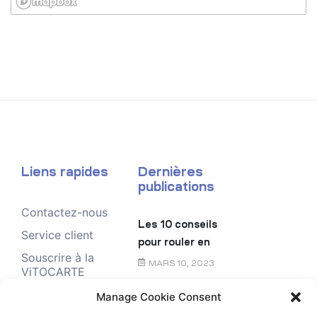
Liens rapides
Dernières
publications
Contactez-nous
Les 10 conseils
Service client
pour rouler en
Souscrire à la
toute sécurité
MARS 10, 2023
ViTOCARTE
Demande de
Manage Cookie Consent
Le chèque
renseignement