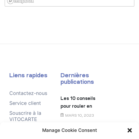
Liens rapides
Dernières
publications
Contactez-nous
Les 10 conseils
Service client
pour rouler en
Souscrire à la
toute sécurité
MARS 10, 2023
ViTOCARTE
Demande de
Manage Cookie Consent
Le chèque
renseignement