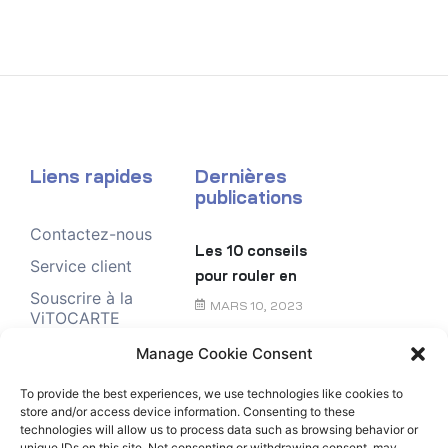
Liens rapides
Dernières
publications
Contactez-nous
Les 10 conseils
Service client
pour rouler en
Souscrire à la
toute sécurité
MARS 10, 2023
ViTOCARTE
Demande de
Manage Cookie Consent
Le chèque
renseignement
énergie
To provide the best experiences, we use technologies like cookies to
store and/or access device information. Consenting to these
FÉVRIER 6, 2023
technologies will allow us to process data such as browsing behavior or
unique IDs on this site. Not consenting or withdrawing consent, may