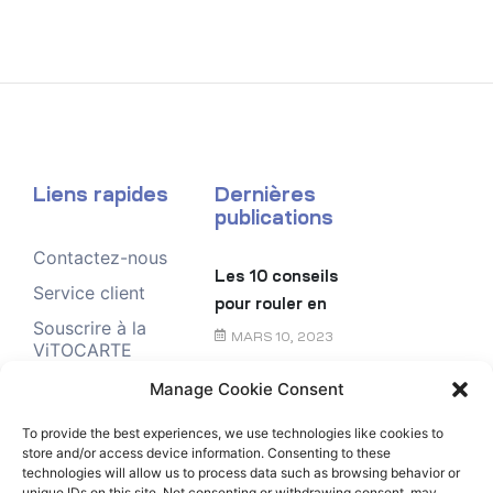
Liens rapides
Dernières
publications
Contactez-nous
Les 10 conseils
Service client
pour rouler en
Souscrire à la
toute sécurité
MARS 10, 2023
ViTOCARTE
Demande de
Manage Cookie Consent
Le chèque
renseignement
énergie
To provide the best experiences, we use technologies like cookies to
store and/or access device information. Consenting to these
FÉVRIER 6, 2023
technologies will allow us to process data such as browsing behavior or
unique IDs on this site. Not consenting or withdrawing consent, may