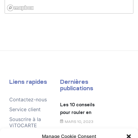
Liens rapides
Dernières
publications
Contactez-nous
Les 10 conseils
Service client
pour rouler en
Souscrire à la
toute sécurité
MARS 10, 2023
ViTOCARTE
Demande de
Manage Cookie Consent
Le chèque