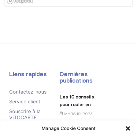
Liens rapides
Dernières
publications
Contactez-nous
Les 10 conseils
Service client
pour rouler en
Souscrire à la
toute sécurité
MARS 10, 2023
ViTOCARTE
Demande de
Manage Cookie Consent
Le chèque
renseignement