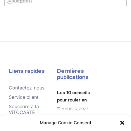
Liens rapides
Dernières
publications
Contactez-nous
Les 10 conseils
Service client
pour rouler en
Souscrire à la
toute sécurité
MARS 10, 2023
ViTOCARTE
Demande de
Manage Cookie Consent
Le chèque
renseignement