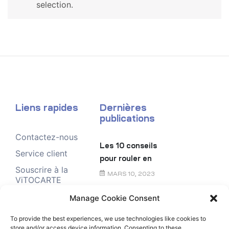
selection.
Liens rapides
Dernières
publications
Contactez-nous
Les 10 conseils
Service client
pour rouler en
Souscrire à la
toute sécurité
MARS 10, 2023
ViTOCARTE
Demande de
Manage Cookie Consent
Le chèque
renseignement
énergie
To provide the best experiences, we use technologies like cookies to
store and/or access device information. Consenting to these
FÉVRIER 6, 2023